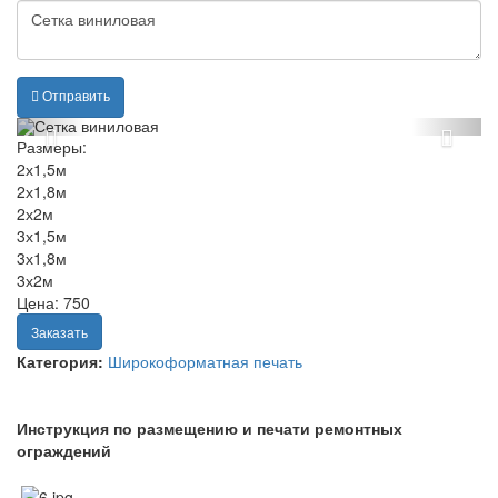
Отправить
Следующее
Пре
Размеры:
изображение
изо
2х1,5м
2х1,8м
2х2м
3х1,5м
3х1,8м
3х2м
Цена:
750
Заказать
Категория:
Широкоформатная печать
Инструкция по размещению и печати ремонтных
ограждений