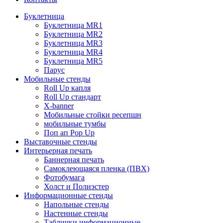
Буклетница
Буклетница MR1
Буклетница MR2
Буклетница MR3
Буклетница MR4
Буклетница MR5
Парус
Мобильные стенды
Roll Up капля
Roll Up стандарт
X-banner
Мобильные стойки ресепшн
мобильные тумбы
Поп ап Pop Up
Выставочные стенды
Интерьерная печать
Баннерная печать
Самоклеющаяся пленка (ПВХ)
Фотобумага
Холст и Полиэстер
Информационные стенды
Напольные стенды
Настенные стенды
Таблички информационные