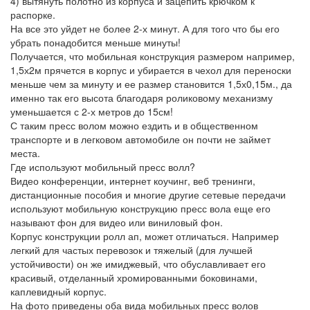
4) вытянуть полотно из корпуса и зацепить крючком к
распорке.
На все это уйдет не более 2-х минут. А для того что бы его
убрать понадобится меньше минуты!
Получается, что мобильная конструкция размером например,
1,5х2м прячется в корпус и убирается в чехол для переноски
меньше чем за минуту и ее размер становится 1,5х0,15м., да
именно так его высота благодаря роликовому механизму
уменьшается с 2-х метров до 15см!
С таким пресс волом можно ездить и в общественном
транспорте и в легковом автомобиле он почти не займет
места.
Где используют мобильный пресс волл?
Видео конференции, интернет коучинг, веб тренинги,
дистанционные пособия и многие другие сетевые передачи
используют мобильную конструкцию пресс вола еще его
называют фон для видео или виниловый фон.
Корпус конструкции ролл ап, может отличаться. Например
легкий для частых перевозок и тяжелый (для лучшей
устойчивости) он же имиджевый, что обуславливает его
красивый, отделанный хромированными боковинами,
каплевидный корпус.
На фото приведены оба вида мобильных пресс волов